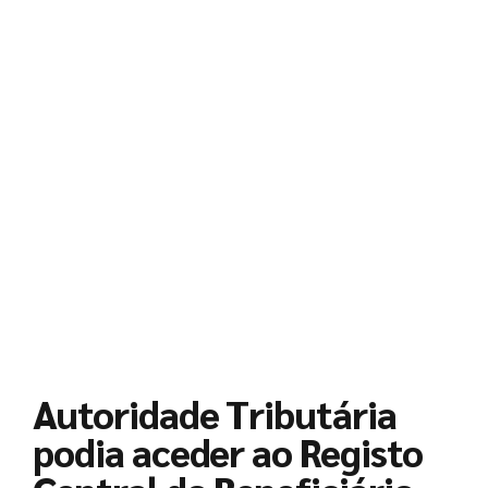
et
iv
o
Novembro
28, 2022
por
contiviseu
Autoridade Tributária
podia aceder ao Registo