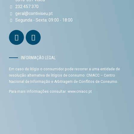
232 457 370
geral@contiviseu.pt
Segunda - Sexta: 09:00 - 18:00
INFORMAÇÃO LEGAL
Em caso de litígio o consumidor pode recorrer a uma entidade de
resolução alternativa de litígios de consumo: CNIACC – Centro
Nacional de Informação e Arbitragem de Conflitos de Consumo.
Para mais informações consultar:
www.cniacc.pt