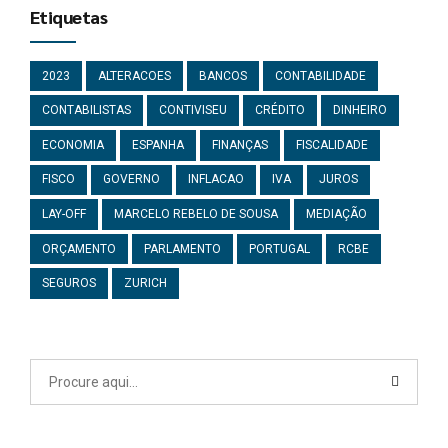
Etiquetas
2023
ALTERACOES
BANCOS
CONTABILIDADE
CONTABILISTAS
CONTIVISEU
CRÉDITO
DINHEIRO
ECONOMIA
ESPANHA
FINANÇAS
FISCALIDADE
FISCO
GOVERNO
INFLACAO
IVA
JUROS
LAY-OFF
MARCELO REBELO DE SOUSA
MEDIAÇÃO
ORÇAMENTO
PARLAMENTO
PORTUGAL
RCBE
SEGUROS
ZURICH