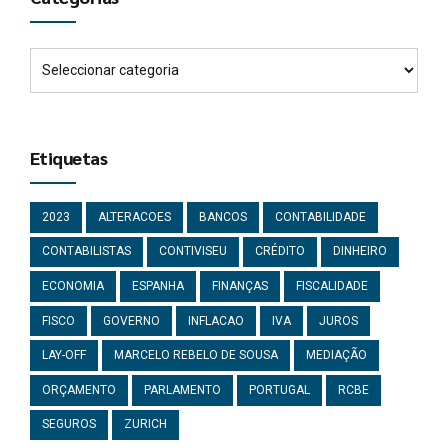
Etiquetas
2023
ALTERACOES
BANCOS
CONTABILIDADE
CONTABILISTAS
CONTIVISEU
CRÉDITO
DINHEIRO
ECONOMIA
ESPANHA
FINANÇAS
FISCALIDADE
FISCO
GOVERNO
INFLACAO
IVA
JUROS
LAY-OFF
MARCELO REBELO DE SOUSA
MEDIAÇÃO
ORÇAMENTO
PARLAMENTO
PORTUGAL
RCBE
SEGUROS
ZURICH