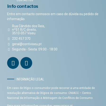
Info contactos
Entre em contacto connosco em caso de dúvida ou pedido de
informação.
Rua Cândido dos Reis,
nº51 R/C direito,
3510-057 Viseu
232 457 370
geral@contiviseu.pt
Segunda - Sexta: 09:00 - 18:00
INFORMAÇÃO LEGAL
Em caso de litígio o consumidor pode recorrer a uma entidade de
resolução alternativa de litígios de consumo: CNIACC – Centro
Nacional de Informação e Arbitragem de Conflitos de Consumo.
Para mais informações consultar:
www.cniacc.pt