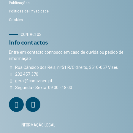
Publicações
Políticas de Privacidade
Cookies
CONTACTOS
Info contactos
Entre em contacto connosco em caso de dúvida ou pedido de
informação.
Rua Cândido dos Reis, nº51 R/C direito, 3510-057 Viseu
232 457 370
geral@contiviseu.pt
Segunda - Sexta: 09:00 - 18:00
INFORMAÇÃO LEGAL