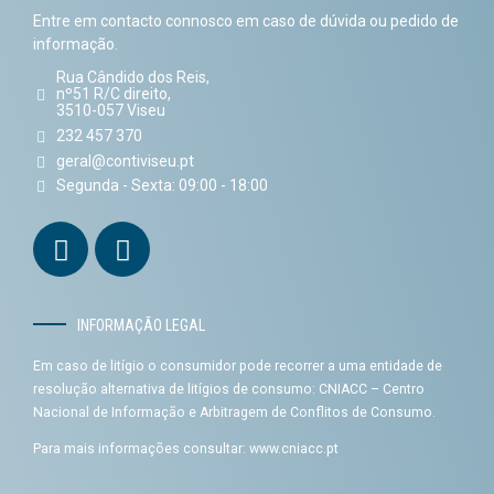
Entre em contacto connosco em caso de dúvida ou pedido de
informação.
Rua Cândido dos Reis,
nº51 R/C direito,
3510-057 Viseu
232 457 370
geral@contiviseu.pt
Segunda - Sexta: 09:00 - 18:00
INFORMAÇÃO LEGAL
Em caso de litígio o consumidor pode recorrer a uma entidade de
resolução alternativa de litígios de consumo: CNIACC – Centro
Nacional de Informação e Arbitragem de Conflitos de Consumo.
Para mais informações consultar:
www.cniacc.pt