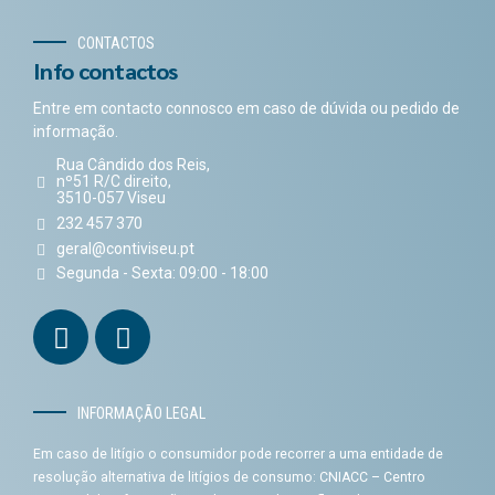
CONTACTOS
Info contactos
Entre em contacto connosco em caso de dúvida ou pedido de
informação.
Rua Cândido dos Reis,
nº51 R/C direito,
3510-057 Viseu
232 457 370
geral@contiviseu.pt
Segunda - Sexta: 09:00 - 18:00
INFORMAÇÃO LEGAL
Em caso de litígio o consumidor pode recorrer a uma entidade de
resolução alternativa de litígios de consumo: CNIACC – Centro