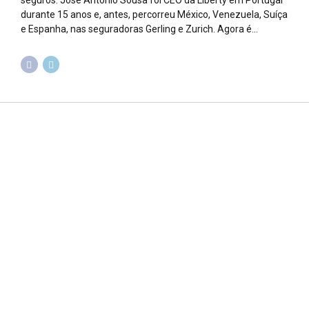
seguros. José António Sousa foi CEO da Liberty em Portugal
durante 15 anos e, antes, percorreu México, Venezuela, Suíça
e Espanha, nas seguradoras Gerling e Zurich. Agora é...