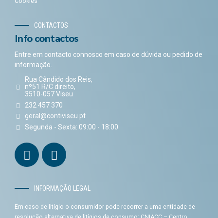
Cookies
CONTACTOS
Info contactos
Entre em contacto connosco em caso de dúvida ou pedido de
informação.
Rua Cândido dos Reis,
nº51 R/C direito,
3510-057 Viseu
232 457 370
geral@contiviseu.pt
Segunda - Sexta: 09:00 - 18:00
INFORMAÇÃO LEGAL
Em caso de litígio o consumidor pode recorrer a uma entidade de
resolução alternativa de litígios de consumo: CNIACC – Centro