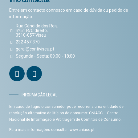
Entre em contacto connosco em caso de dúvida ou pedido de
informação.
Rua Cândido dos Reis,
nº51 R/C direito,
3510-057 Viseu
232 457 370
geral@contiviseu.pt
Segunda - Sexta: 09:00 - 18:00
INFORMAÇÃO LEGAL
Em caso de litígio o consumidor pode recorrer a uma entidade de
resolução alternativa de litígios de consumo: CNIACC – Centro
Nacional de Informação e Arbitragem de Conflitos de Consumo.
Para mais informações consultar:
www.cniacc.pt