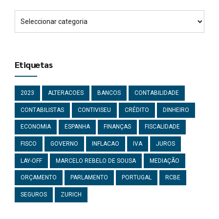
Etiquetas
2023
ALTERACOES
BANCOS
CONTABILIDADE
CONTABILISTAS
CONTIVISEU
CRÉDITO
DINHEIRO
ECONOMIA
ESPANHA
FINANÇAS
FISCALIDADE
FISCO
GOVERNO
INFLACAO
IVA
JUROS
LAY-OFF
MARCELO REBELO DE SOUSA
MEDIAÇÃO
ORÇAMENTO
PARLAMENTO
PORTUGAL
RCBE
SEGUROS
ZURICH