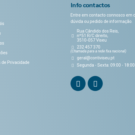
Info contactos
Entre em contacto connosco em 
dúvida ou pedido de informação.
ós
Rua Cândido dos Reis,
s
nº51 R/C direito,
3510-057 Viseu
os
232 457 370
(Chamada para a rede fixa nacional)
ções
geral@contiviseu.pt
s de Privacidade
Segunda - Sexta: 09:00 - 18:00