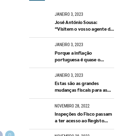
JANEIRO 3, 2023
José António Sousa:
“Visitem o vosso agente de
seguros ou tratem de
arranjar um de imediato”
JANEIRO 3, 2023
Porque a inflação
portuguesa é quase o
dobro da espanhola?
JANEIRO 3, 2023
Estas são as grandes
mudanças fiscais para as
empresas e famílias em
2023
NOVEMBRO 28, 2022
Inspeções do Fisco passam
a ter acesso ao Registo
Central do Beneficiário
Efetivo