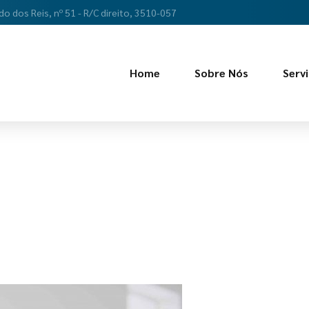
do dos Reis, nº 51 - R/C direito, 3510-057
Home
Sobre Nós
Serv