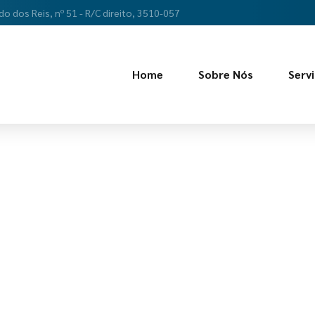
do dos Reis, nº 51 - R/C direito, 3510-057
Home
Sobre Nós
Serv