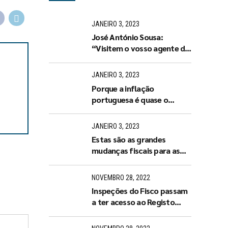
JANEIRO 3, 2023
José António Sousa:
“Visitem o vosso agente de
seguros ou tratem de
arranjar um de imediato”
JANEIRO 3, 2023
Porque a inflação
portuguesa é quase o
dobro da espanhola?
JANEIRO 3, 2023
Estas são as grandes
mudanças fiscais para as
empresas e famílias em
2023
NOVEMBRO 28, 2022
Inspeções do Fisco passam
a ter acesso ao Registo
Central do Beneficiário
Efetivo