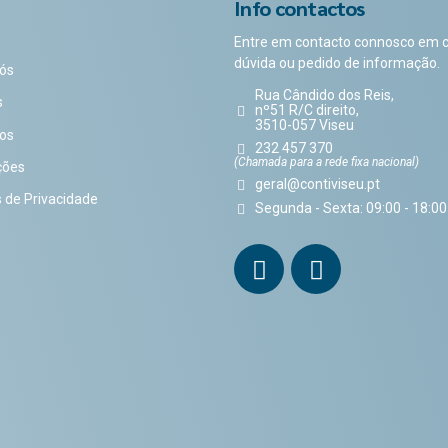
Info contactos
Entre em contacto connosco em 
dúvida ou pedido de informação.
ós
Rua Cândido dos Reis,
s
nº51 R/C direito,
3510-057 Viseu
os
232 457 370
(Chamada para a rede fixa nacional)
ções
geral@contiviseu.pt
s de Privacidade
Segunda - Sexta: 09:00 - 18:00