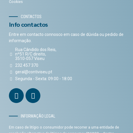
Cookies
CONTACTOS
Info contactos
Entre em contacto connosco em caso de dúvida ou pedido de
informação.
Rua Cândido dos Reis,
nº51 R/C direito,
3510-057 Viseu
232 457 370
geral@contiviseu.pt
Segunda - Sexta: 09:00 - 18:00
INFORMAÇÃO LEGAL
Em caso de litígio o consumidor pode recorrer a uma entidade de