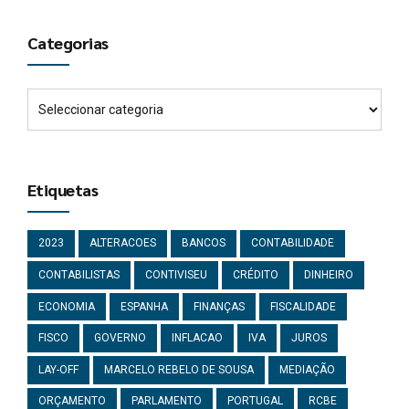
Categorias
Etiquetas
2023
ALTERACOES
BANCOS
CONTABILIDADE
CONTABILISTAS
CONTIVISEU
CRÉDITO
DINHEIRO
ECONOMIA
ESPANHA
FINANÇAS
FISCALIDADE
FISCO
GOVERNO
INFLACAO
IVA
JUROS
LAY-OFF
MARCELO REBELO DE SOUSA
MEDIAÇÃO
ORÇAMENTO
PARLAMENTO
PORTUGAL
RCBE