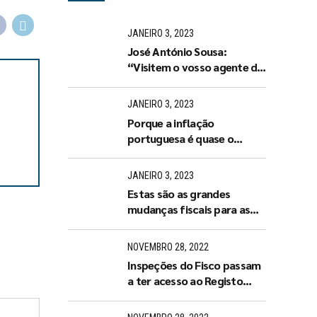
JANEIRO 3, 2023
José António Sousa:
“Visitem o vosso agente de
seguros ou tratem de
arranjar um de imediato”
JANEIRO 3, 2023
Porque a inflação
portuguesa é quase o
dobro da espanhola?
JANEIRO 3, 2023
Estas são as grandes
mudanças fiscais para as
empresas e famílias em
2023
NOVEMBRO 28, 2022
Inspeções do Fisco passam
a ter acesso ao Registo
Central do Beneficiário
Efetivo