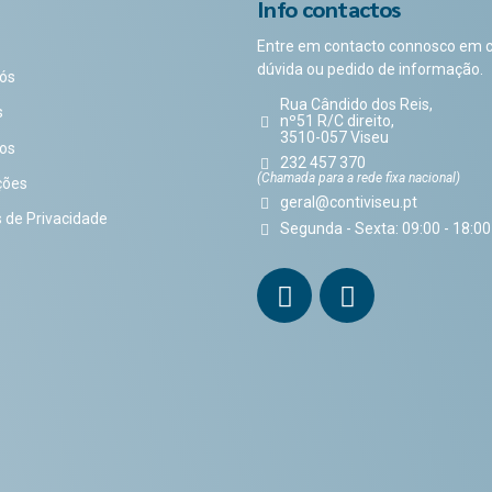
Info contactos
Entre em contacto connosco em 
dúvida ou pedido de informação.
ós
Rua Cândido dos Reis,
s
nº51 R/C direito,
3510-057 Viseu
os
232 457 370
(Chamada para a rede fixa nacional)
ções
geral@contiviseu.pt
s de Privacidade
Segunda - Sexta: 09:00 - 18:00