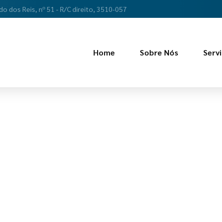
do dos Reis, nº 51 - R/C direito, 3510-057
Home
Sobre Nós
Serv