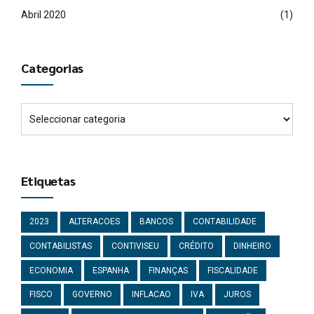
Abril 2020
(1)
Categorias
Etiquetas
2023
ALTERACOES
BANCOS
CONTABILIDADE
CONTABILISTAS
CONTIVISEU
CRÉDITO
DINHEIRO
ECONOMIA
ESPANHA
FINANÇAS
FISCALIDADE
FISCO
GOVERNO
INFLACAO
IVA
JUROS