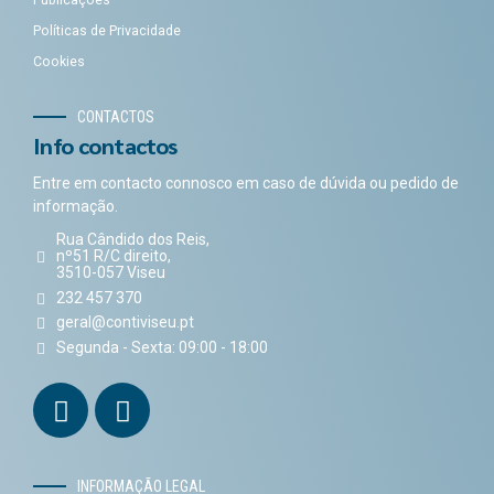
Políticas de Privacidade
Cookies
CONTACTOS
Info contactos
Entre em contacto connosco em caso de dúvida ou pedido de
informação.
Rua Cândido dos Reis,
nº51 R/C direito,
3510-057 Viseu
232 457 370
geral@contiviseu.pt
Segunda - Sexta: 09:00 - 18:00
INFORMAÇÃO LEGAL