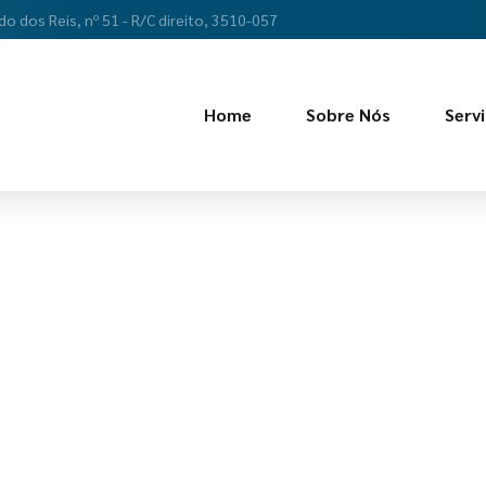
do dos Reis, nº 51 - R/C direito, 3510-057
Home
Sobre Nós
Serv