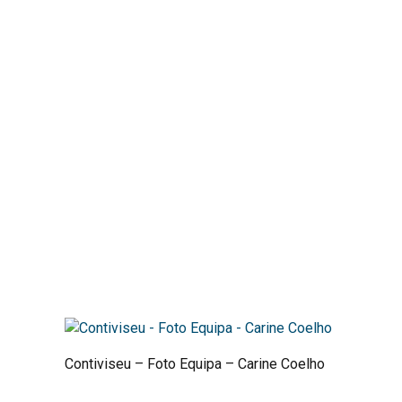
u -
Foto
Equi
pa -
Cari
ne
Coel
ho
Contiviseu – Foto Equipa – Carine Coelho