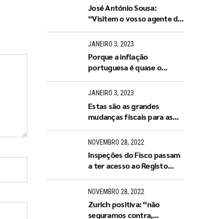
José António Sousa:
“Visitem o vosso agente de
seguros ou tratem de
arranjar um de imediato”
JANEIRO 3, 2023
Porque a inflação
portuguesa é quase o
dobro da espanhola?
JANEIRO 3, 2023
Estas são as grandes
mudanças fiscais para as
empresas e famílias em
2023
NOVEMBRO 28, 2022
Inspeções do Fisco passam
a ter acesso ao Registo
Central do Beneficiário
Efetivo
NOVEMBRO 28, 2022
Zurich positiva: “não
seguramos contra,