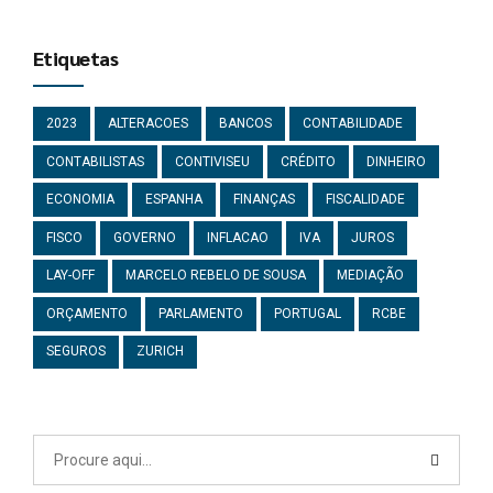
Etiquetas
2023
ALTERACOES
BANCOS
CONTABILIDADE
CONTABILISTAS
CONTIVISEU
CRÉDITO
DINHEIRO
ECONOMIA
ESPANHA
FINANÇAS
FISCALIDADE
FISCO
GOVERNO
INFLACAO
IVA
JUROS
LAY-OFF
MARCELO REBELO DE SOUSA
MEDIAÇÃO
ORÇAMENTO
PARLAMENTO
PORTUGAL
RCBE
SEGUROS
ZURICH