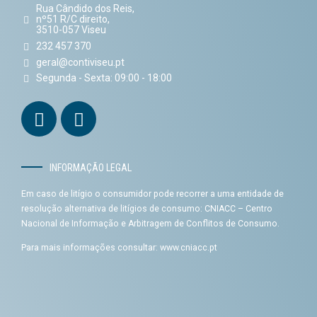
Rua Cândido dos Reis,
nº51 R/C direito,
3510-057 Viseu
232 457 370
geral@contiviseu.pt
Segunda - Sexta: 09:00 - 18:00
INFORMAÇÃO LEGAL
Em caso de litígio o consumidor pode recorrer a uma entidade de
resolução alternativa de litígios de consumo: CNIACC – Centro
Nacional de Informação e Arbitragem de Conflitos de Consumo.
Para mais informações consultar:
www.cniacc.pt