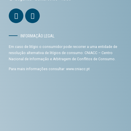
INFORMAÇÃO LEGAL
Em caso de litígio o consumidor pode recorrer a uma entidade de
resolução alternativa de litígios de consumo: CNIACC – Centro
Nacional de Informação e Arbitragem de Conflitos de Consumo.
Para mais informações consultar:
www.cniacc.pt