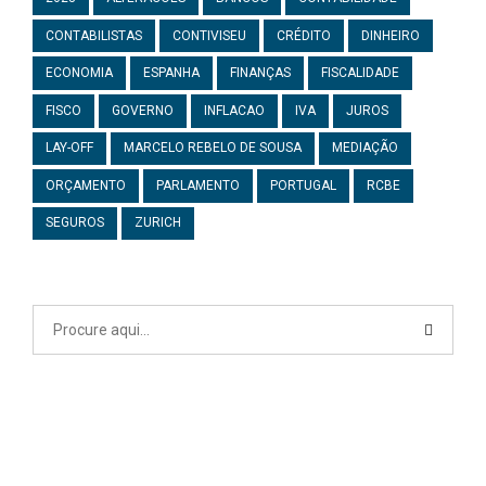
CONTABILISTAS
CONTIVISEU
CRÉDITO
DINHEIRO
ECONOMIA
ESPANHA
FINANÇAS
FISCALIDADE
FISCO
GOVERNO
INFLACAO
IVA
JUROS
LAY-OFF
MARCELO REBELO DE SOUSA
MEDIAÇÃO
ORÇAMENTO
PARLAMENTO
PORTUGAL
RCBE
SEGUROS
ZURICH