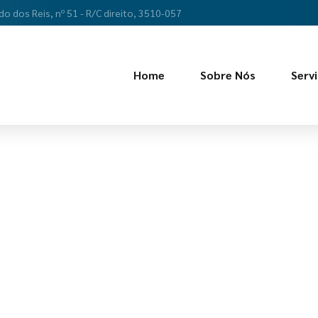
do dos Reis, nº 51 - R/C direito, 3510-057
Home
Sobre Nós
Serv