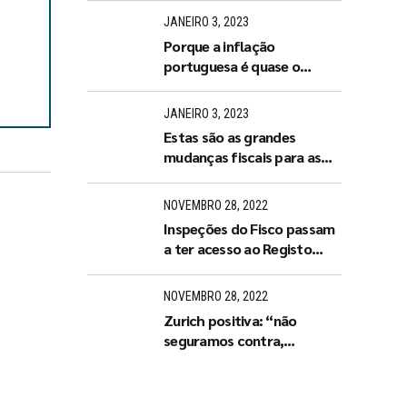
arranjar um de imediato”
JANEIRO 3, 2023
Porque a inflação
portuguesa é quase o
dobro da espanhola?
JANEIRO 3, 2023
Estas são as grandes
mudanças fiscais para as
empresas e famílias em
2023
NOVEMBRO 28, 2022
Inspeções do Fisco passam
a ter acesso ao Registo
Central do Beneficiário
Efetivo
NOVEMBRO 28, 2022
Zurich positiva: “não
seguramos contra,
seguramos a favor