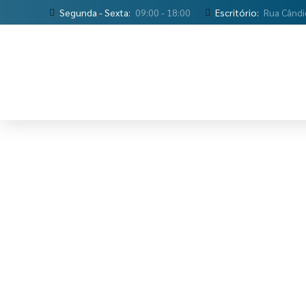
Segunda - Sexta:
09:00 - 18:00
Escritório:
Rua Cândi
13558047
1
3
5
5