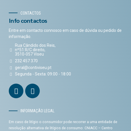
CONTACTOS
Info contactos
Entre em contacto connosco em caso de dúvida ou pedido de
informação.
Rua Cândido dos Reis,
nº51 R/C direito,
3510-057 Viseu
232 457 370
geral@contiviseu.pt
Segunda - Sexta: 09:00 - 18:00
INFORMAÇÃO LEGAL
Em caso de litígio o consumidor pode recorrer a uma entidade de
resolução alternativa de litígios de consumo: CNIACC – Centro