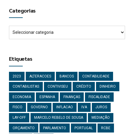
Categorias
Etiquetas
2023
ALTERACOES
BANCOS
CONTABILIDADE
CONTABILISTAS
CONTIVISEU
CRÉDITO
DINHEIRO
ECONOMIA
ESPANHA
FINANÇAS
FISCALIDADE
FISCO
GOVERNO
INFLACAO
IVA
JUROS
LAY-OFF
MARCELO REBELO DE SOUSA
MEDIAÇÃO
ORÇAMENTO
PARLAMENTO
PORTUGAL
RCBE