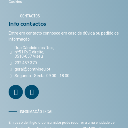
Cookies
CONTACTOS
Info contactos
Entre em contacto connosco em caso de dúvida ou pedido de
informação.
Rua Cândido dos Reis,
nº51 R/C direito,
3510-057 Viseu
232 457 370
geral@contiviseu.pt
Segunda - Sexta: 09:00 - 18:00
INFORMAÇÃO LEGAL
Em caso de litígio o consumidor pode recorrer a uma entidade de