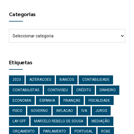
Categorias
Etiquetas
2023
ALTERACOES
BANCOS
CONTABILIDADE
CONTABILISTAS
CONTIVISEU
CRÉDITO
DINHEIRO
ECONOMIA
ESPANHA
FINANÇAS
FISCALIDADE
FISCO
GOVERNO
INFLACAO
IVA
JUROS
LAY-OFF
MARCELO REBELO DE SOUSA
MEDIAÇÃO
ORÇAMENTO
PARLAMENTO
PORTUGAL
RCBE