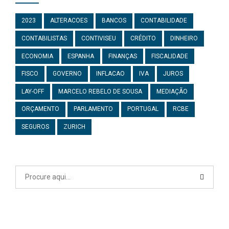
2023
ALTERACOES
BANCOS
CONTABILIDADE
CONTABILISTAS
CONTIVISEU
CRÉDITO
DINHEIRO
ECONOMIA
ESPANHA
FINANÇAS
FISCALIDADE
FISCO
GOVERNO
INFLACAO
IVA
JUROS
LAY-OFF
MARCELO REBELO DE SOUSA
MEDIAÇÃO
ORÇAMENTO
PARLAMENTO
PORTUGAL
RCBE
SEGUROS
ZURICH