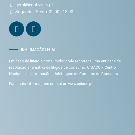
geral@contiviseu.pt
Segunda - Sexta: 09:00 - 18:00
INFORMAÇÃO LEGAL
Em caso de litígio o consumidor pode recorrer a uma entidade de
resolução alternativa de litígios de consumo: CNIACC – Centro
Nacional de Informação e Arbitragem de Conflitos de Consumo.
Para mais informações consultar:
www.cniacc.pt