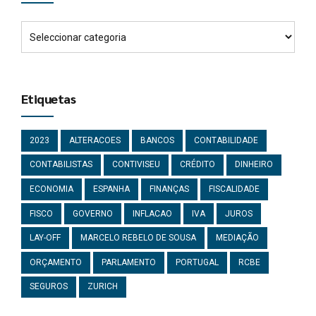
Etiquetas
2023
ALTERACOES
BANCOS
CONTABILIDADE
CONTABILISTAS
CONTIVISEU
CRÉDITO
DINHEIRO
ECONOMIA
ESPANHA
FINANÇAS
FISCALIDADE
FISCO
GOVERNO
INFLACAO
IVA
JUROS
LAY-OFF
MARCELO REBELO DE SOUSA
MEDIAÇÃO
ORÇAMENTO
PARLAMENTO
PORTUGAL
RCBE
SEGUROS
ZURICH