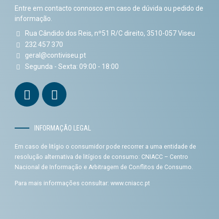
Entre em contacto connosco em caso de dúvida ou pedido de
informação.
Rua Cândido dos Reis, nº51 R/C direito, 3510-057 Viseu
232 457 370
geral@contiviseu.pt
Segunda - Sexta: 09:00 - 18:00
INFORMAÇÃO LEGAL
Em caso de litígio o consumidor pode recorrer a uma entidade de
resolução alternativa de litígios de consumo: CNIACC – Centro
Nacional de Informação e Arbitragem de Conflitos de Consumo.
Para mais informações consultar:
www.cniacc.pt