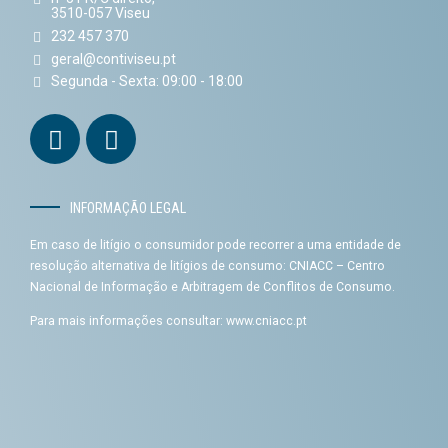
3510-057 Viseu
232 457 370
geral@contiviseu.pt
Segunda - Sexta: 09:00 - 18:00
INFORMAÇÃO LEGAL
Em caso de litígio o consumidor pode recorrer a uma entidade de
resolução alternativa de litígios de consumo: CNIACC – Centro
Nacional de Informação e Arbitragem de Conflitos de Consumo.
Para mais informações consultar:
www.cniacc.pt