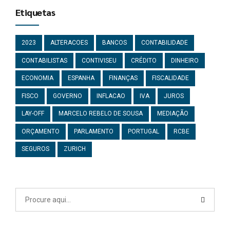
Etiquetas
2023
ALTERACOES
BANCOS
CONTABILIDADE
CONTABILISTAS
CONTIVISEU
CRÉDITO
DINHEIRO
ECONOMIA
ESPANHA
FINANÇAS
FISCALIDADE
FISCO
GOVERNO
INFLACAO
IVA
JUROS
LAY-OFF
MARCELO REBELO DE SOUSA
MEDIAÇÃO
ORÇAMENTO
PARLAMENTO
PORTUGAL
RCBE
SEGUROS
ZURICH